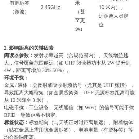
有源标签
米
2.45GHz
10 米内）、
（微波）
（甚
远距离人员定
至更
位
远）
2. 影响距离的关键因素
阅读器参数：
发射功率越高（合规范围内）、天线增益越
大，信号覆盖范围越远（如
UHF 阅读器功率从 2W 提升到
4W，距离可增加 30%-50%）。
环境干扰：
金属
/ 液体：会反射或吸收射频信号（尤其是 UHF 频段），
导致距离大幅缩短（如金属货架旁，UHF 无源标签距离可能
从 10 米降至 3 米）。
电磁干扰：工业设备、无线通信（如
WiFi）的信号可能干扰
RFID，导致距离不稳定。
标签状态：
标签朝向（与天线正对时距离最远）、附着物体
（贴在金属上需用抗金属标签）、电池电量（有源标签）等
均会影响距离。