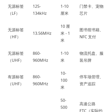
无源标签
125-
1-10
门禁卡、宠物
（
LF）
134kHz
厘米
芯片
10 厘
无源标签
图书馆书籍、
13.56MHz
米 - 1
（
HF）
NFC 支付
米
无源标签
860-
1-10
物流托盘、服
（
UHF）
960MHz
米
装吊牌
10-
有源标签
860-
停车场管理、
100
（
UHF）
960MHz
资产追踪
米
50-
高速公路
500
ETC（实际约