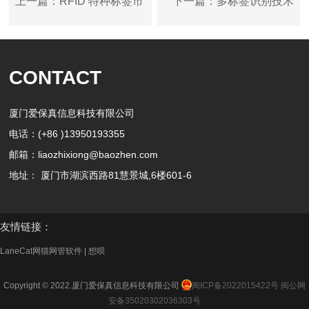
上一篇：RFID 特种标签市
下一篇：多标签识别技术
场全解析：类型、应用与
的原理是什么？
CONTACT
未来
厦门爱保真信息科技有限公司
电话：(+86 )13950193355
邮箱：liaozhixiong@baozhen.com
地址： 厦门市湖滨西路81慧景城,6楼601-6
友情链接：
LaneCat网猫网管软件
|
想呗
Copyright © 2022.厦门爱保真信息科技有限公司
闽ICP备2022015422号
闽公网
安备35020302036303号