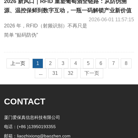
2026 新风口｜RFID 重塑葡萄酒全链路：从防伪溯
源、温控保鲜到数字互动，一瓶一码解锁产业新价值
2026-06-01 11:57:15
2026 年，RFID（射频识别）不再只是
简单 “贴码防伪”
上一页
1
2
3
4
5
6
7
8
...
31
32
下一页
CONTACT
厦门爱保真信息科技有限公司
电话：(+86 )13950193355
邮箱：liaozhixiong@baozhen.com