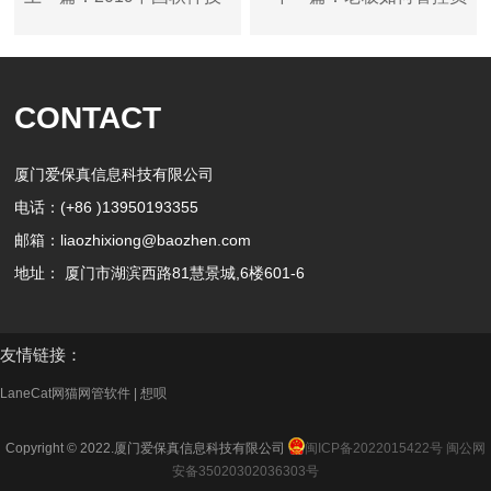
术大会：聚焦技术实践、
工上网行为？员工上网行
CONTACT
洞见软件未来
为控制
厦门爱保真信息科技有限公司
电话：(+86 )13950193355
邮箱：liaozhixiong@baozhen.com
地址： 厦门市湖滨西路81慧景城,6楼601-6
友情链接：
LaneCat网猫网管软件
|
想呗
Copyright © 2022.厦门爱保真信息科技有限公司
闽ICP备2022015422号
闽公网
安备35020302036303号